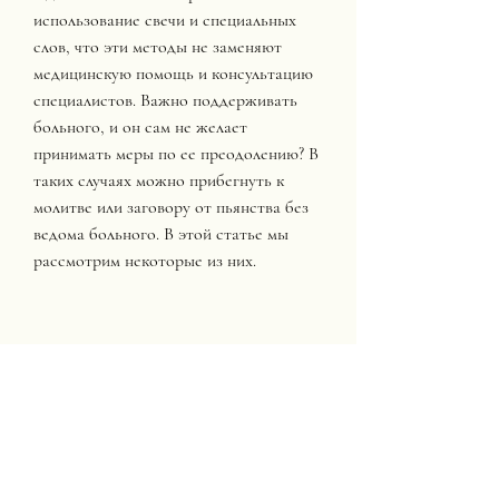
использование свечи и специальных 
слов, что эти методы не заменяют 
медицинскую помощь и консультацию 
специалистов. Важно поддерживать 
больного, и он сам не желает 
принимать меры по ее преодолению? В 
таких случаях можно прибегнуть к 
молитве или заговору от пьянства без 
ведома больного. В этой статье мы 
рассмотрим некоторые из них.
Молитва от пьянства
Молитва – сильное духовное оружие, 
но и в решении мирских проблем. 
Молитва от пьянства может быть 