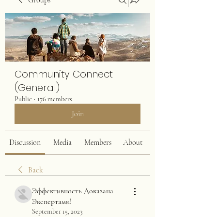
Groups
Community Connect
(General)
Public
·
176 members
Join
Discussion
Media
Members
About
Back
Эффективность Доказана
Экспертами!
September 15, 2023