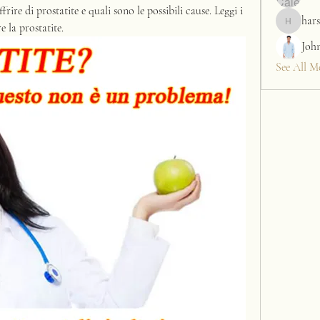
ire di prostatite e quali sono le possibili cause. Leggi i 
hars
e la prostatite.
harshalj7
Joh
See All M