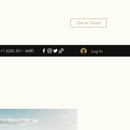
Get In Touch
+1 (626) 261 - 6680
Log In