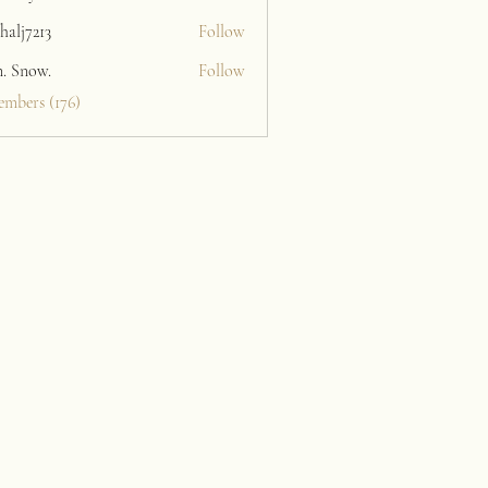
halj7213
Follow
213
n. Snow.
Follow
embers (176)