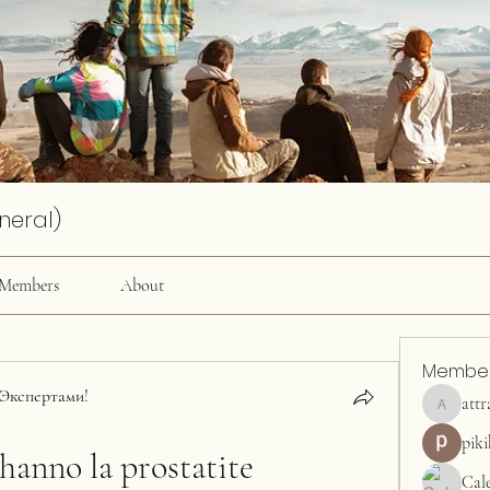
neral)
Members
About
Membe
Экспертами!
attr
attractiv
pik
hanno la prostatite
Cal