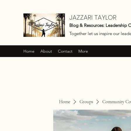
JAZZARI TAYLOR
Blog & Resources: Leadership 
Together let us inspire our lead
Home
About
Contact
More
Home
Groups
Community Con