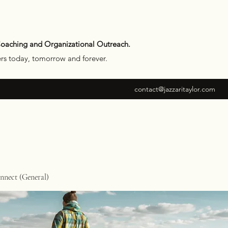
Coaching and Organizational Outreach.
ers today, tomorrow and forever.
contact@jazzaritaylor.com
nect (General)