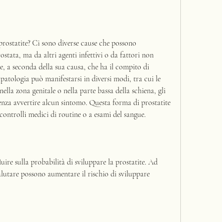
rostatite? Ci sono diverse cause che possono 
stata, ma da altri agenti infettivi o da fattori non 
e, a seconda della sua causa, che ha il compito di 
patologia può manifestarsi in diversi modi, tra cui le 
ella zona genitale o nella parte bassa della schiena, gli 
enza avvertire alcun sintomo. Questa forma di prostatite 
 controlli medici di routine o a esami del sangue.
nfluire sulla probabilità di sviluppare la prostatite. Ad 
alutare possono aumentare il rischio di sviluppare 