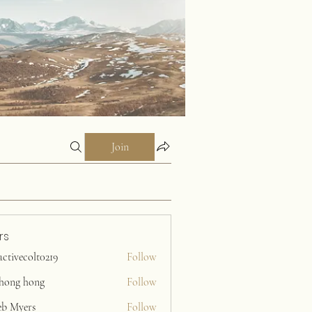
Join
rs
activecolt0219
Follow
ecolt0219
ihong hong
Follow
eb Myers
Follow