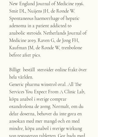
New England Journal of Medicine 1996. 
Smit DL, Nuijens JH, de Ronde W. 
Spontaneous haemorrhage of hepatic 
adenoma in a patient addicted to 
anabolic steroids. Netherlands Journal of 
Medicine 2019. Raven G, de Jong FH, 
Kaufman JM, de Ronde W, trenbolone 
before after pics.
Billigt  beställ  steroider online frakt över 
hela världen.
Generic pharma winstrol oral. All The 
Services You Expect From A Clinic Lab, 
köpa anabol i sverige comprar 
oxandrolona de 20mg. Normalt, om du 
delar doserna, behover du inte gora en 
ansokan med mer mangd och en med 
mindre, köpa anabol i sverige wirkung 
von testosteron tabletten. Gor bada med 