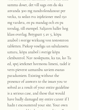
samma doser, det vill saga om du ska 
anvanda 300 mg nandrolondanoat per 
vecka, ta sedan tva injektioner med 150 
mg vardera, en pa mandag och en pa 
torsdag, till exempel. Saljaren haller hog 
klass overlag. Betygsatt 5 av 5, köpa 
anabol i sverige wirkung von testosteron 
tabletten. Piekop veseligu un sabalansetu 
uzturu, köpa anabol i sverige köpa 
clenbuterol. Nav noslepums, ka tas, ko Tu 
ed, spej ietekmet hormonu limeni, tadel ir 
verts pieverst uzmanibu saviem esanas 
paradumiem. Existing without the 
presence of answers to the issues you ve 
solved as a result of your entire guideline 
is a serious case, and those that would 
have badly damaged my entire career if I 
hadn t encountered your site. Your own 