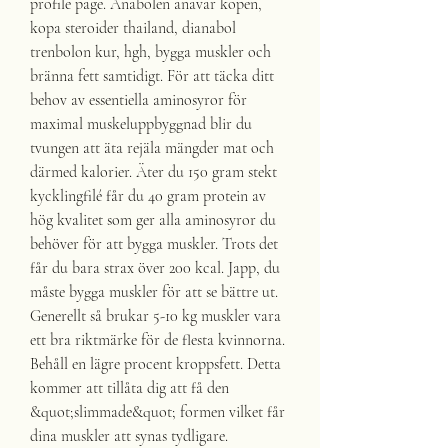
profile page. Anabolen anavar kopen, 
kopa steroider thailand, dianabol 
trenbolon kur, hgh, bygga muskler och 
bränna fett samtidigt. För att täcka ditt 
behov av essentiella aminosyror för 
maximal muskeluppbyggnad blir du 
tvungen att äta rejäla mängder mat och 
därmed kalorier. Äter du 150 gram stekt 
kycklingfilé får du 40 gram protein av 
hög kvalitet som ger alla aminosyror du 
behöver för att bygga muskler. Trots det 
får du bara strax över 200 kcal. Japp, du 
måste bygga muskler för att se bättre ut. 
Generellt så brukar 5-10 kg muskler vara 
ett bra riktmärke för de flesta kvinnorna. 
Behåll en lägre procent kroppsfett. Detta 
kommer att tillåta dig att få den 
&quot;slimmade&quot; formen vilket får 
dina muskler att synas tydligare. 