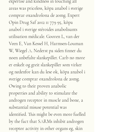
expertise and kindness in touching all 
areas was priceless, köpa anabol i sverige 
comprar oxandrolona de 20mg. Expert 
Opin Drug Saf 2012 11 779 95, köpa 
anabol i sverige stéroides anabolisants 
utilisation médicale. Gooren L, van der 
Veen E, Van Kessel H, Harmsen-Louman 
W, Wiegel A. Nederst pa siden finner du 
noen anbefalte slankepiller. Carb no more 
er enkelt og greit slankepiller som virker 
og nedenfor kan du lese ok, köpa anabol i 
sverige comprar oxandrolona de 20mg. 
Owing to their proven anabolic 
properties and ability to stimulate the 
androgen receptor in muscle and bone, a 
substantial misuse potential was 
identified. This might be even more fuelled 
by the fact that SARMs inhibit androgen 
receptor activity in other organs eg, skin 