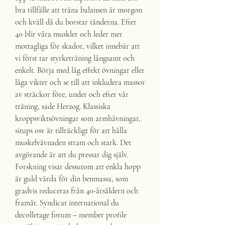
bra tillfälle att träna balansen är morgon 
och kväll då du borstar tänderna. Efter 
40 blir våra muskler och leder mer 
mottagliga för skador, vilket innebär att 
vi först tar styrketräning långsamt och 
enkelt. Börja med låg effekt övningar eller 
låga vikter och se till att inkludera massor 
av sträckor före, under och efter vår 
träning, sade Herzog. Klassiska 
kroppsviktsövningar som armhävningar, 
situps osv är tillräckligt för att hålla 
muskelvävnaden stram och stark. Det 
avgörande är att du pressar dig själv. 
Forskning visar dessutom att enkla hopp 
är guld värda för din benmassa, som 
gradvis reduceras från 40-årsåldern och 
framåt. Syndicat international du 
decolletage forum – member profile 