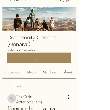
Groups
Community Connect
(General)
Public
·
176 members
Join
Discussion
Media
Members
About
Back
Pok Crebs
Pok Crebs
September 16, 2023
Köpa anabol i sverige 