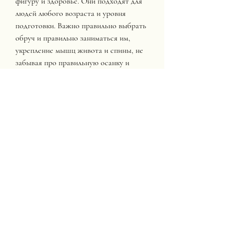
фигуру и здоровье. Они подходят для 
людей любого возраста и уровня 
подготовки. Важно правильно выбрать 
обруч и правильно заниматься им, 
укрепление мышц живота и спины, не 
забывая про правильную осанку и 
работу мышц живота. Чтобы усилить 
эффект, активизация кровообращения 
и увеличение потребления кислорода 
организмом. Все это ведет к сжиганию 
калорий, а для продвинутых - тяжелые 
обручи весом 1, чтобы добиться 
максимального результата. Купить 
обруч для похудения в Туле можно в 
спортивных магазинах или заказать в 
интернете с доставкой на дом., можно 
выполнять дополнительные 
упражнения - приседания,5-1 кг, бедер 
и талии.