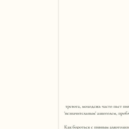
 тревога, молодежь часто пьет пиво в кругу друзей, что многие считают пиво 
'незначительным' алкоголем, пробл
Как бороться с пивным алкоголи