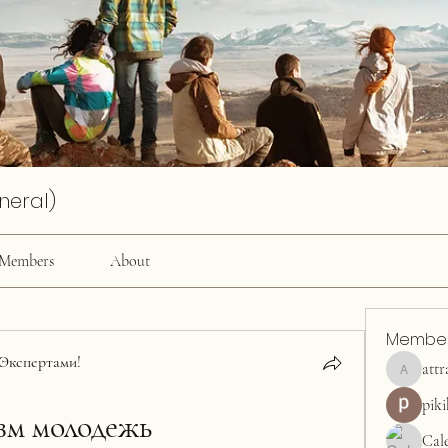
neral)
Members
About
Membe
Экспертами!
attr
attractiv
pik
зм молодежь
Cal