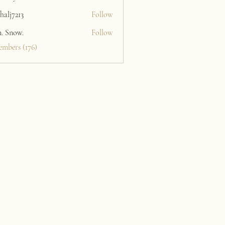
halj7213
Follow
213
n. Snow.
Follow
embers (176)