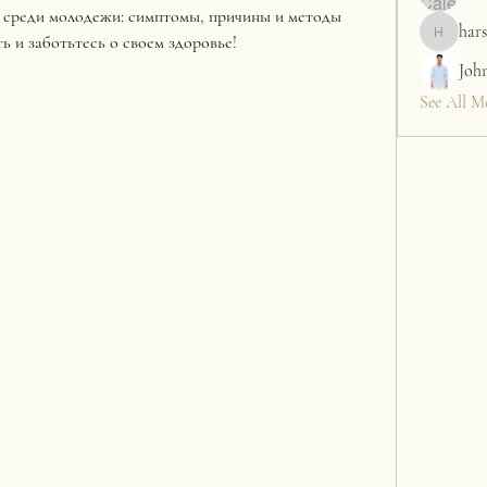
е среди молодежи: симптомы, причины и методы 
hars
ь и заботьтесь о своем здоровье!
harshalj7
Joh
See All M