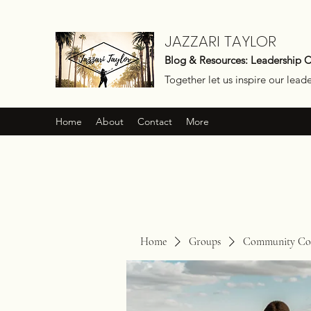
JAZZARI TAYLOR
Blog & Resources: Leadership 
Together let us inspire our lead
Home
About
Contact
More
Home
Groups
Community Con