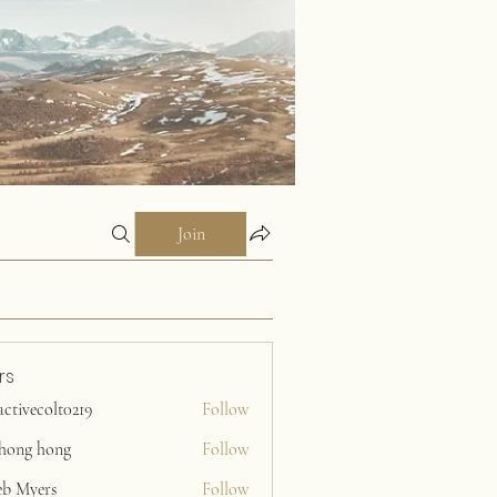
Join
rs
activecolt0219
Follow
ecolt0219
ihong hong
Follow
eb Myers
Follow