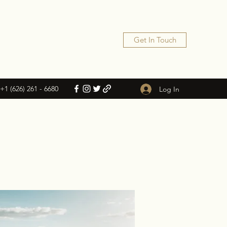
Get In Touch
+1 (626) 261 - 6680
Log In