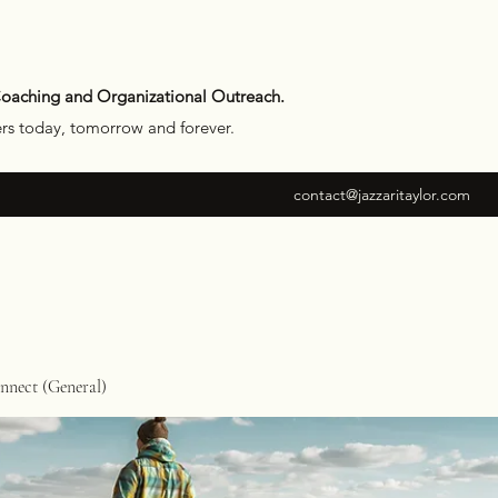
Coaching and Organizational Outreach.
ers today, tomorrow and forever.
contact@jazzaritaylor.com
nect (General)