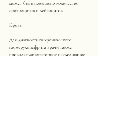
может быть повышено количество 
эритроцитов и лейкоцитов. 
Кровь
Для диагностики хронического 
гломерулонефрита врачи также 
проводят лабораторное исследование 
крови. Оно позволяет определить 
следующие показатели:
- уровень креатинина и мочевины;
- уровень эритроцитов и гемоглобина;
- уровень калия и натрия;
- уровень белка и альбумина.
При хроническом гломерулонефрите у 
пациентов часто наблюдается 
повышенный уровень креатинина и 