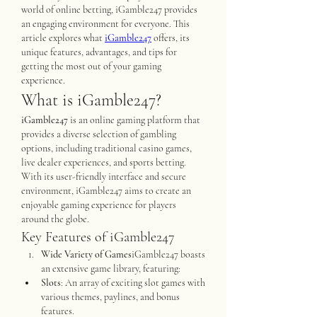
world of online betting, iGamble247 provides 
an engaging environment for everyone. This 
article explores what 
iGamble247
 offers, its 
unique features, advantages, and tips for 
getting the most out of your gaming 
experience.
What is iGamble247?
iGamble247
 is an online gaming platform that 
provides a diverse selection of gambling 
options, including traditional casino games, 
live dealer experiences, and sports betting. 
With its user-friendly interface and secure 
environment, iGamble247 aims to create an 
enjoyable gaming experience for players 
around the globe.
Key Features of iGamble247
Wide Variety of Games
iGamble247 boasts 
an extensive game library, featuring:
Slots
: An array of exciting slot games with 
various themes, paylines, and bonus 
features.