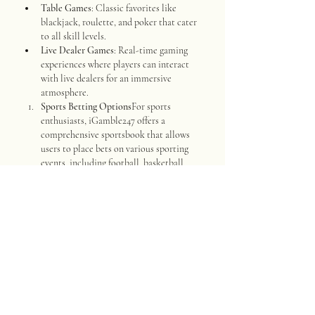
Table Games
: Classic favorites like 
blackjack, roulette, and poker that cater 
to all skill levels.
Live Dealer Games
: Real-time gaming 
experiences where players can interact 
with live dealers for an immersive 
atmosphere.
Sports Betting Options
For sports 
enthusiasts, iGamble247 offers a 
comprehensive sportsbook that allows 
users to place bets on various sporting 
events, including football, basketball, 
tennis, and more. Live betting options 
enhance the excitement, enabling players 
to wager as the action unfolds.
User-Friendly Interface
The platform is 
designed to provide intuitive navigation, 
making it easy for players to find their 
favorite games, access promotions, and 
manage their accounts without hassle.
Mobile Compatibility
iGamble247 
recognizes the importance of mobile 