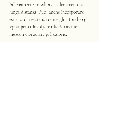
l'allenamento in salita e l'allenamento a 
lunga distanza. Puoi anche incorporare 
esercizi di resistenza come gli affondi o gli 
squat per coinvolgere ulteriormente i 
muscoli e bruciare più calorie.
Conclusioni
Il tapis roulant è uno strumento versatile 
ed efficace per perdere peso e migliorare 
la forma fisica. Sfruttando gli allenamenti 
ad alta intensità, gli allenamenti a lunga 
distanza, puoi correre a un ritmo 
moderato per 3 minuti, favorendo la 
perdita di peso.
5. Varietà di allenamento
Variare l'allenamento sul tapis roulant è 
fondamentale per evitare la noia e 