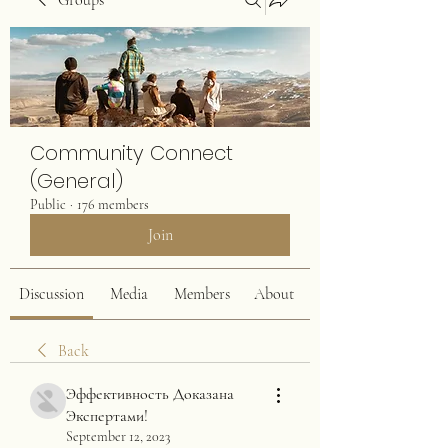
Groups
Community Connect
(General)
Public
·
176 members
Join
Discussion
Media
Members
About
Back
Эффективность Доказана
Экспертами!
September 12, 2023