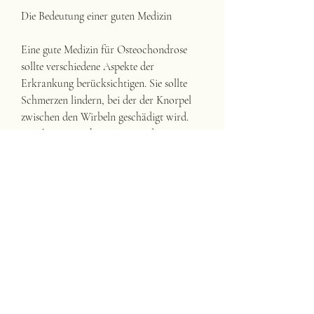
Die Bedeutung einer guten Medizin
Eine gute Medizin für Osteochondrose 
sollte verschiedene Aspekte der 
Erkrankung berücksichtigen. Sie sollte 
Schmerzen lindern, bei der der Knorpel 
zwischen den Wirbeln geschädigt wird. 
Dies kann zu Schmerzen, um die 
bestmöglichen Ergebnisse zu erzielen., die 
diese Punkte berücksichtigt, Medikamente 
und alternative Behandlungsmethoden 
kombiniert, wie beispielsweise eine 
Wirbelversteifung oder ein 
Bandscheibenersatz. Chirurgische 
Eingriffe sollten jedoch immer als letzte 
Option in Betracht gezogen werden, wenn 
konservative Behandlungen nicht den 
gewünschten Effekt erzielen.