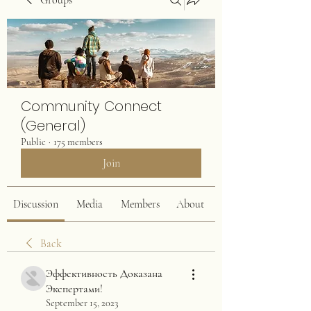
Groups
Community Connect
(General)
Public
·
175 members
Join
Discussion
Media
Members
About
Back
Эффективность Доказана
Экспертами!
September 15, 2023